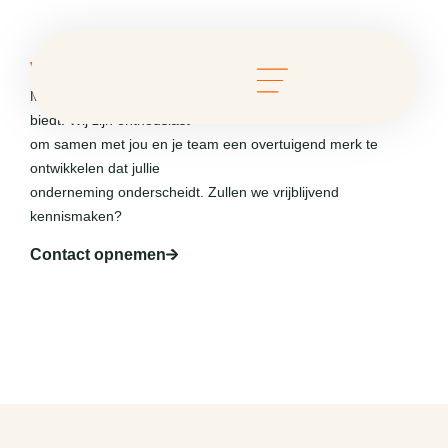
Wat levert een sterk merk jou op?
Merkstudio PFO gelooft dat elke branche unieke kansen
biedt. Wij zijn enthousiast
om samen met jou en je team een overtuigend merk te
ontwikkelen dat jullie
onderneming onderscheidt. Zullen we vrijblijvend
kennismaken?
Contact opnemen