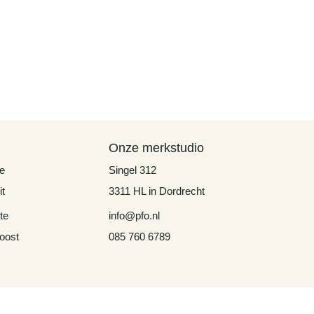
Onze merkstudio
e
Singel 312
it
3311 HL in Dordrecht
te
info@pfo.nl
oost
085 760 6789